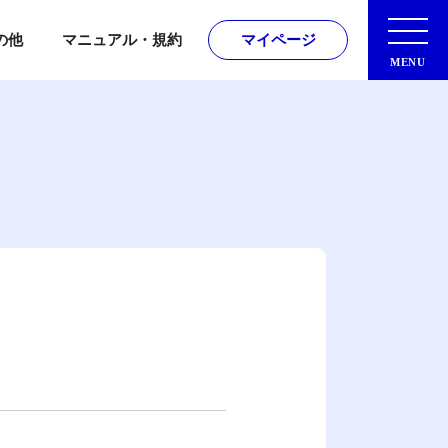
トップページ
の他
マニュアル・規約
マイページ
MENU
マイページはこちら
種マニュアル
用規約
請求・お問合せ
アコモン200サービス
相談サービス
)の方
セミナー
「ノンハラ」
出版物・書式DL
について
保険・その他サービス