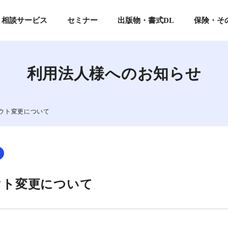
相談サービス
セミナー
出版物・書式DL
保険・そ
各
利用法人様へのお知らせ
利
申込
セミナーの予定一覧・お申込み
書籍を購入する
各種保険制度に関する資料
シェ
ウト変更について
込
公開予定のオンデマンド配信セミナーを確認する
書式例のダウンロード
講師派遣サービス
程で申し込む
基本プラン(旧正会員)・特別プラン(旧特別会員)の方
基本プラン(旧正会員)・特別プラン(旧特別会員
情報公開代行サービス
の開催予定
ライトプラン(旧準会員)の方
その他業務代行サービス
「月刊公益」をオンラインサイトで読む
ハラスメント外部相談窓口
のお申込
過去開催のセミナーを動画で視聴する
「月刊公益」を電子版で読む
ウト変更について
基本プラン(旧正会員)・特別プラン(旧特別会員)の方
案内
保険サービス
「月刊公益」・書籍について
談サービスについて
過去のテキストをダウンロードする