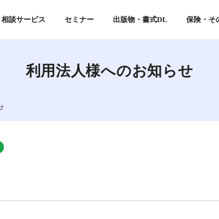
相談サービス
セミナー
出版物・書式DL
保険・そ
各
利用法人様へのお知らせ
利
申込
セミナーの予定一覧・お申込み
書籍を購入する
各種保険制度に関する資料
シェ
せ
込
公開予定のオンデマンド配信セミナーを確認する
書式例のダウンロード
講師派遣サービス
程で申し込む
基本プラン(旧正会員)・特別プラン(旧特別会員)の方
基本プラン(旧正会員)・特別プラン(旧特別会員
情報公開代行サービス
の開催予定
ライトプラン(旧準会員)の方
その他業務代行サービス
「月刊公益」をオンラインサイトで読む
ハラスメント外部相談窓口
のお申込
過去開催のセミナーを動画で視聴する
「月刊公益」を電子版で読む
せ
基本プラン(旧正会員)・特別プラン(旧特別会員)の方
案内
保険サービス
「月刊公益」・書籍について
談サービスについて
過去のテキストをダウンロードする