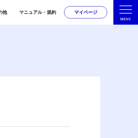
トップページ
の他
マニュアル・規約
マイページ
MENU
マイページはこちら
種マニュアル
用規約
請求・お問合せ
アコモン200サービス
相談サービス
)の方
セミナー
「ノンハラ」
出版物・書式DL
について
保険・その他サービス